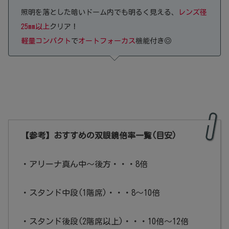
照明を落とした暗いドーム内でも明るく見える、
レンズ径
25mm以上
クリア！
軽量コンパクト
で
オートフォーカス
機能付き◎
【参考】おすすめの双眼鏡倍率一覧(目安)
・アリーナ真ん中～後方・・・8倍
・スタンド中段(1階席)・・・8～10倍
・スタンド後段(2階席以上)・・・10倍～12倍