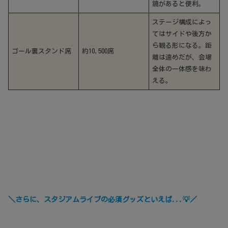
鏡があると便利。
ステージ構成によっ
てはサイドや後方か
ら観る形になる。距
ゴール裏スタンド席
約10,500席
離は遠めだが、会場
全体の一体感を味わ
える。
＼さらに、
スタジアムライブ
の必須グッズといえば
.
.
.
💡
／