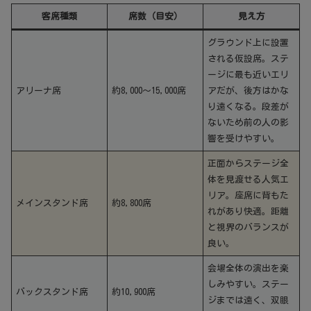
客席種類
席数（目安）
見え方
グラウンド上に設置
される仮設席。ステ
ージに最も近いエリ
アリーナ席
約8,000～15,000席
アだが、後方はかな
り遠くなる。段差が
ないため前の人の影
響を受けやすい。
正面からステージ全
体を見渡せる人気エ
リア。座席に背もた
メインスタンド席
約8,800席
れがあり快適。距離
と視界のバランスが
良い。
会場全体の演出を楽
しみやすい。ステー
バックスタンド席
約10,900席
ジまでは遠く、双眼