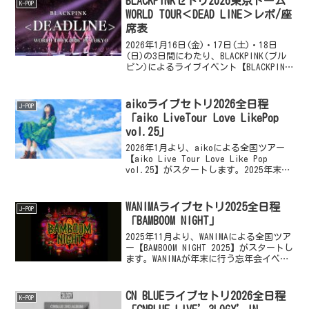
BLACKPINKセトリ2026東京ドーム
K-POP
WORLD TOUR＜DEAD LINE＞レポ/座
席表
2026年1月16日(金)・17日(土)・18日
(日)の3日間にわたり、BLACKPINK(ブル
ピン)によるライブイベント【BLACKPINK
WORLD TOUR <DEADLINE> IN TOKYO】
が、東京ドームにて開催されます。B...
aikoライブセトリ2026全日程
J-POP
「aiko LiveTour Love LikePop
vol.25」
2026年1月より、aikoによる全国ツアー
【aiko Live Tour Love Like Pop
vol.25】がスタートします。2025年末に
行われたカウントダウン公演『Love
Like Pop vol.24.9』を経て、2026...
WANIMAライブセトリ2025全日程
J-POP
「BAMBOOM NIGHT」
2025年11月より、WANIMAによる全国ツア
ー【BAMBOOM NIGHT 2025】がスタートし
ます。WANIMAが年末に行う忘年会イベン
トとして、2020年に『WANIMA Boil Down
2020』という名称で始まった恒例イ
ベ...
CN BLUEライブセトリ2026全日程
K-POP