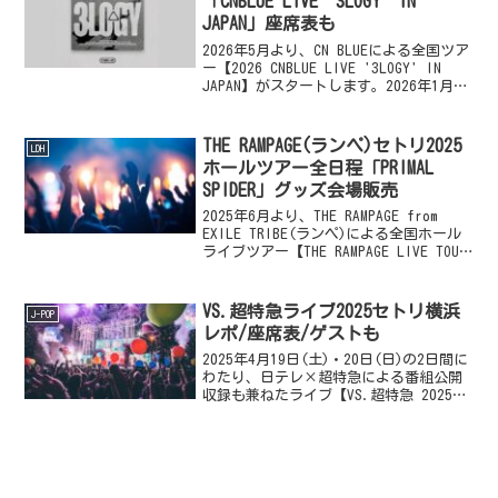
「CNBLUE LIVE’3LOGY’IN
JAPAN」座席表も
2026年5月より、CN BLUEによる全国ツア
ー【2026 CNBLUE LIVE '3LOGY' IN
JAPAN】がスタートします。2026年1月に
リリースされたフルアルバム「3LOGY」を
掲げて行われるワールドツアー『2026
CN...
THE RAMPAGE(ランペ)セトリ2025
LDH
ホールツアー全日程「PRIMAL
SPIDER」グッズ会場販売
2025年6月より、THE RAMPAGE from
EXILE TRIBE(ランペ)による全国ホール
ライブツアー【THE RAMPAGE LIVE TOUR
2025 ”PRIMAL SPIDER” 〜巡らせる
糸〜】の開催がスタートします...
VS.超特急ライブ2025セトリ横浜
J-POP
レポ/座席表/ゲストも
2025年4月19日(土)・20日(日)の2日間に
わたり、日テレ×超特急による番組公開
収録も兼ねたライブ【VS.超特急 2025】
が開催されます。『VS.超特急』は、人気
ダンス&ボーカルグループ超特急×日テレ
が企画・運営する“対バン”形式の...