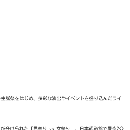
o.)の生誕祭をはじめ、多彩な演出やイベントを盛り込んだライ
リアが分けられた「男祭り vs 女祭り」、日本武道館で昼夜2公