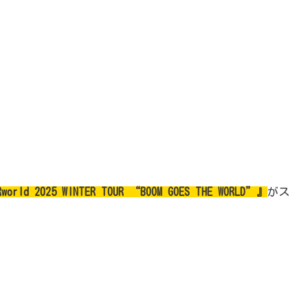
world 2025 WINTER TOUR “BOOM GOES THE WORLD”』
がス