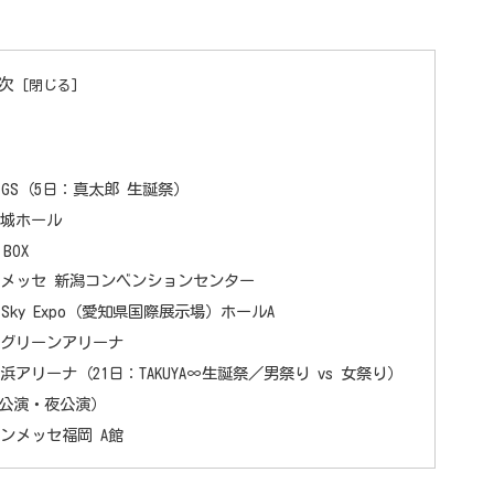
次
GIGS（5日：真太郎 生誕祭）
大阪城ホール
BOX
｜朱鷺メッセ 新潟コンベンションセンター
i Sky Expo（愛知県国際展示場）ホールA
広島グリーンアリーナ
｜横浜アリーナ（21日：TAKUYA∞生誕祭／男祭り vs 女祭り）
（昼公演・夜公演）
マリンメッセ福岡 A館