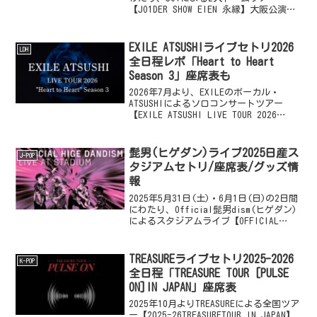
【JO1DER SHOW EIEN 永縁】大阪公演
が、京セラドーム大阪にて開催されま
す。JO1によるライブイベント『JO1DER
SHOW』の最新章が開幕...
EXILE ATSUSHIライブセトリ2026
LDH
全日程レポ「Heart to Heart
Season 3」座席表も
2026年7月より、EXILEのボーカル・
ATSUSHIによるソロコンサートツアー
【EXILE ATSUSHI LIVE TOUR 2026
"Heart to Heart" Season 3】がスター
トします。ファンと「Heart＝愛」を...
髭男(ヒゲダン)ライブ2025日産ス
J-POP
タジアムセトリ/座席表/グッズ情
報
2025年5月31日(土)・6月1日(日)の2日間
にわたり、Official髭男dism(ヒゲダン)
によるスタジアムライブ【OFFICIAL
HIGE DANDISM LIVE at STADIUM
2025】神奈川公演が日産スタジアム
（横...
TREASUREライブセトリ2025-2026
K-POP
全日程「TREASURE TOUR [PULSE
ON]IN JAPAN」座席表
2025年10月よりTREASUREによる全国ツア
ー【2025-26TREASURETOUR IN JAPAN】