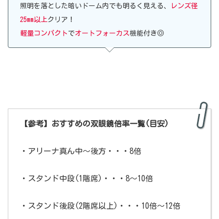
照明を落とした暗いドーム内でも明るく見える、
レンズ径
25mm以上
クリア！
軽量コンパクト
で
オートフォーカス
機能付き◎
【参考】おすすめの双眼鏡倍率一覧(目安)
・アリーナ真ん中～後方・・・8倍
・スタンド中段(1階席)・・・8～10倍
・スタンド後段(2階席以上)・・・10倍～12倍