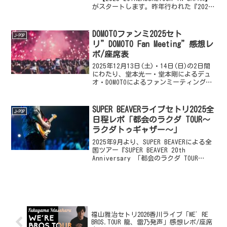
がスタートします。昨年行われた『2024
TREASURE TOUR IN JAPAN』に続く3度目
の来日ツアーで、全国6都市で...
DOMOTOファンミ2025セト
J-POP
リ”DOMOTO Fan Meeting”感想レ
ポ/座席表
2025年12月13日(土)・14日(日)の2日間
にわたり、堂本光一・堂本剛によるデュ
オ・DOMOTOによるファンミーティング
【DOMOTO Fan Meeting 2025】が、埼玉
県・さいたまスーパーアリーナにて開催
されます。2024年...
SUPER BEAVERライブセトリ2025全
J-POP
日程レポ「都会のラクダ TOUR〜
ラクダトゥギャザー〜」
2025年9月より、SUPER BEAVERによる全
国ツアー『SUPER BEAVER 20th
Anniversary 「都会のラクダ TOUR
2025 〜 ラクダトゥギャザー 〜」』が
スタートします。今年グループ結成から
20周年を迎え...
福山雅治セトリ2026香川ライブ「WE’RE
BROS.TOUR 龍、雷乃発声」感想レポ/座席