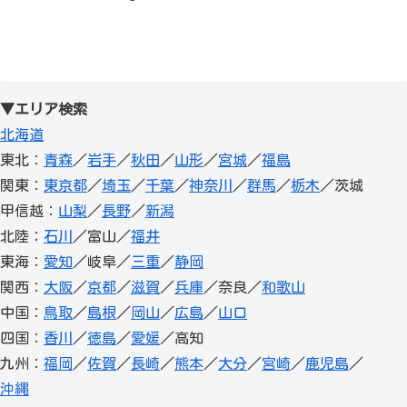
▼エリア検索
北海道
東北：
青森
／
岩手
／
秋田
／
山形
／
宮城
／
福島
関東：
東京都
／
埼玉
／
千葉
／
神奈川
／
群馬
／
栃木
／茨城
甲信越：
山梨
／
長野
／
新潟
北陸：
石川
／富山／
福井
東海：
愛知
／岐阜／
三重
／
静岡
関西：
大阪
／
京都
／
滋賀
／
兵庫
／奈良／
和歌山
中国：
鳥取
／
島根
／
岡山
／
広島
／
山口
四国：
香川
／
徳島
／
愛媛
／高知
九州：
福岡
／
佐賀
／
長崎
／
熊本
／
大分
／
宮崎
／
鹿児島
／
沖縄