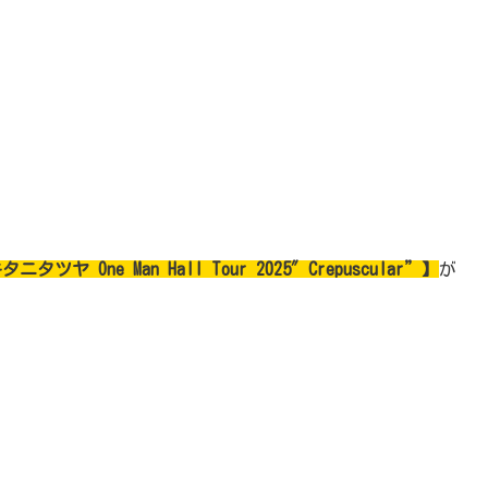
ニタツヤ One Man Hall Tour 2025″Crepuscular”】
が