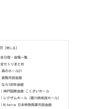
次
】全日程・会場一覧
】全セトリまとめ
県｜森のホール21
県｜倉敷市民会館
県｜なら100年会館
兵庫県｜神戸国際会館 こくさいホール
香川県｜レクザムホール（香川県県民ホール）
県｜Niterra 日本特殊陶業市民会館