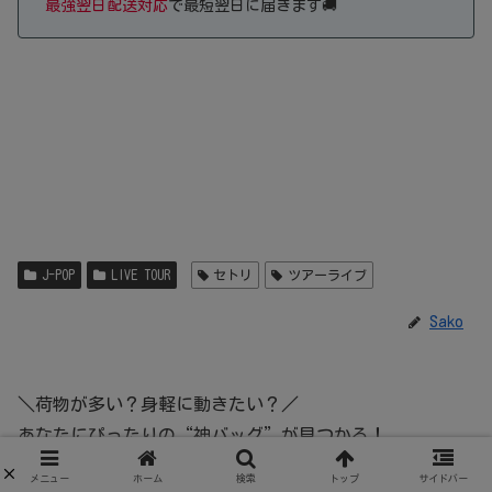
最強翌日配送対応
で最短翌日に届きます🚚
J-POP
LIVE TOUR
セトリ
ツアーライブ
Sako
＼荷物が多い？身軽に動きたい？／
あなたにぴったりの“神バッグ”が見つかる！
実際に使ってみた！おすすめ厳選バッグ5選
メニュー
ホーム
検索
トップ
サイドバー