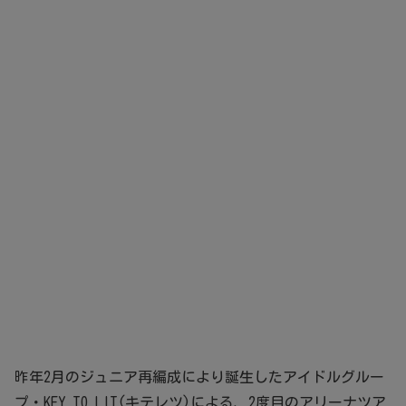
昨年2月のジュニア再編成により誕生したアイドルグルー
プ・KEY TO LIT(キテレツ)による、2度目のアリーナツア