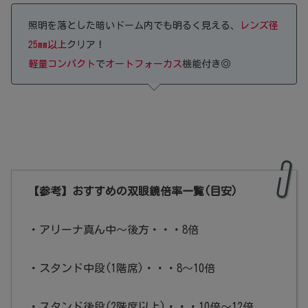
照明を落とした暗いドーム内でも明るく見える、
レンズ径
25mm以上
クリア！
軽量コンパクト
で
オートフォーカス
機能付き◎
【参考】おすすめの双眼鏡倍率一覧(目安)
・アリーナ真ん中～後方・・・8倍
・スタンド中段(1階席)・・・8～10倍
・スタンド後段(2階席以上)・・・10倍～12倍