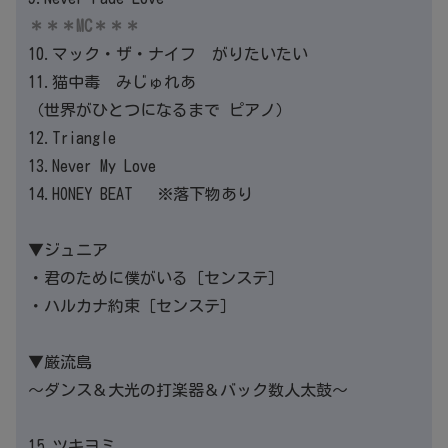
＊＊＊MC＊＊＊
10.マック・ザ・ナイフ がりたいたい
11.猫中毒 みじゅれあ
（世界がひとつになるまで ピアノ）
12.Triangle
13.Never My Love
14.HONEY BEAT ※落下物あり
▼ジュニア
・君のために僕がいる［センステ］
・ハルカナ約束［センステ］
▼厳流島
～ダンス＆大光の打楽器＆バック数人太鼓～
15.ツキヨミ