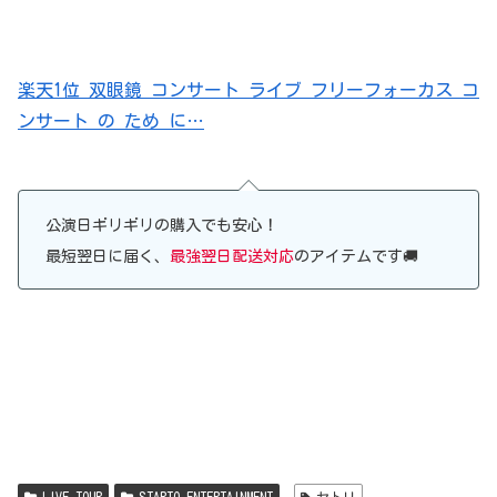
楽天1位 双眼鏡 コンサート ライブ フリーフォーカス コ
ンサート の ため に…
公演日ギリギリの購入でも安心！
最短翌日に届く、
最強翌日配送対応
のアイテムです🚚
LIVE TOUR
STARTO ENTERTAINMENT
セトリ