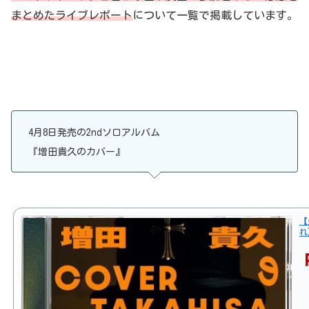
まとめたライブレポート
について一覧で掲載しています。
4月8日発売の2ndソロアルバム
『
増田貴久のカバー』
【
れ