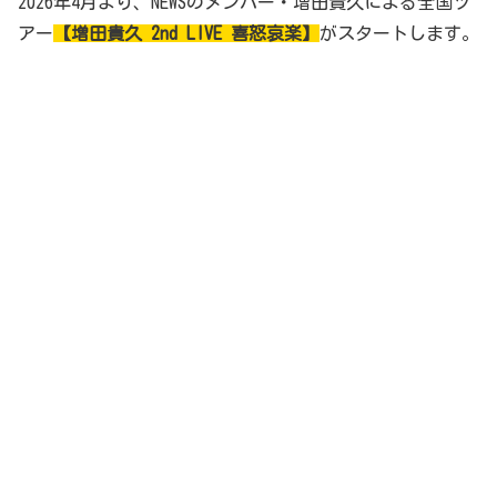
2026年4月より、NEWSのメンバー・増田貴久による全国ツ
アー
【増田貴久 2nd LIVE 喜怒哀楽】
がスタートします。