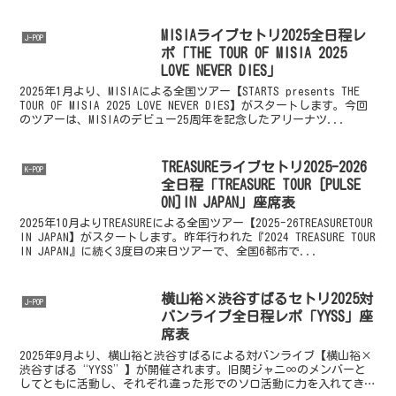
MISIAライブセトリ2025全日程レ
J-POP
ポ「THE TOUR OF MISIA 2025
LOVE NEVER DIES」
2025年1月より、MISIAによる全国ツアー【STARTS presents THE
TOUR OF MISIA 2025 LOVE NEVER DIES】がスタートします。今回
のツアーは、MISIAのデビュー25周年を記念したアリーナツ...
TREASUREライブセトリ2025-2026
K-POP
全日程「TREASURE TOUR [PULSE
ON]IN JAPAN」座席表
2025年10月よりTREASUREによる全国ツアー【2025-26TREASURETOUR
IN JAPAN】がスタートします。昨年行われた『2024 TREASURE TOUR
IN JAPAN』に続く3度目の来日ツアーで、全国6都市で...
横山裕×渋谷すばるセトリ2025対
J-POP
バンライブ全日程レポ「YYSS」座
席表
2025年9月より、横山裕と渋谷すばるによる対バンライブ【横山裕×
渋谷すばる“YYSS”】が開催されます。旧関ジャニ∞のメンバーと
してともに活動し、それぞれ違った形でのソロ活動に力を入れてきた