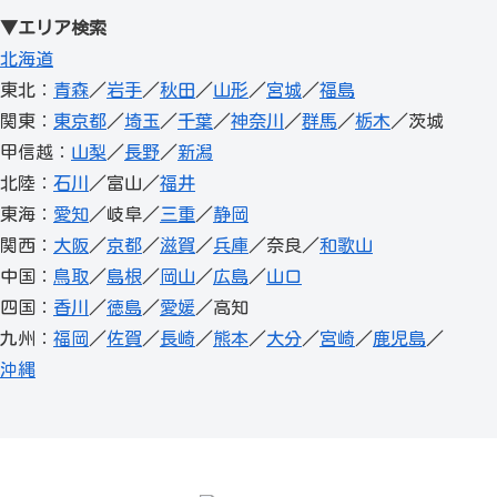
▼エリア検索
北海道
東北：
青森
／
岩手
／
秋田
／
山形
／
宮城
／
福島
関東：
東京都
／
埼玉
／
千葉
／
神奈川
／
群馬
／
栃木
／茨城
甲信越：
山梨
／
長野
／
新潟
北陸：
石川
／富山／
福井
東海：
愛知
／岐阜／
三重
／
静岡
関西：
大阪
／
京都
／
滋賀
／
兵庫
／奈良／
和歌山
中国：
鳥取
／
島根
／
岡山
／
広島
／
山口
四国：
香川
／
徳島
／
愛媛
／高知
九州：
福岡
／
佐賀
／
長崎
／
熊本
／
大分
／
宮崎
／
鹿児島
／
沖縄