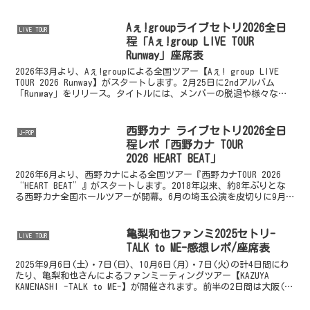
二人のセッションが実現。9月に兵庫（神戸ワールド...
Aぇ!groupライブセトリ2026全日
LIVE TOUR
程「Aぇ!group LIVE TOUR
Runway」座席表
2026年3月より、Aぇ!groupによる全国ツアー【Aぇ! group LIVE
TOUR 2026 Runway】がスタートします。2月25日に2ndアルバム
「Runway」をリリース。タイトルには、メンバーの脱退や様々な困
難を乗り越え...
西野カナ ライブセトリ2026全日
J-POP
程レポ「西野カナ TOUR
2026 HEART BEAT」
2026年6月より、西野カナによる全国ツアー『西野カナTOUR 2026
“HEART BEAT”』がスタートします。2018年以来、約8年ぶりとな
る西野カナ全国ホールツアーが開幕。6月の埼玉公演を皮切りに9月
の広島ファイナルまで、全国14...
亀梨和也ファンミ2025セトリ-
LIVE TOUR
TALK to ME-感想レポ/座席表
2025年9月6日(土)・7日(日)、10月6日(月)・7日(火)の計4日間にわ
たり、亀梨和也さんによるファンミーティングツアー【KAZUYA
KAMENASHI -TALK to ME-】が開催されます。前半の2日間は大阪(グ
ランキューブ...