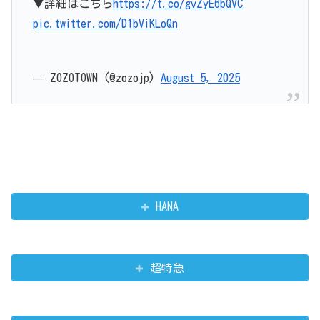
▼詳細はこちら
https://t.co/gvZyE6bQVC
pic.twitter.com/D1bViKLoQn
— ZOZOTOWN (@zozojp)
August 5, 2025
HANA
超特急