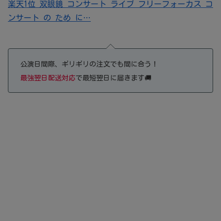
楽天1位 双眼鏡 コンサート ライブ フリーフォーカス コ
ンサート の ため に…
公演日間際、ギリギリの注文でも間に合う！
最強翌日配送対応
で最短翌日に届きます🚚