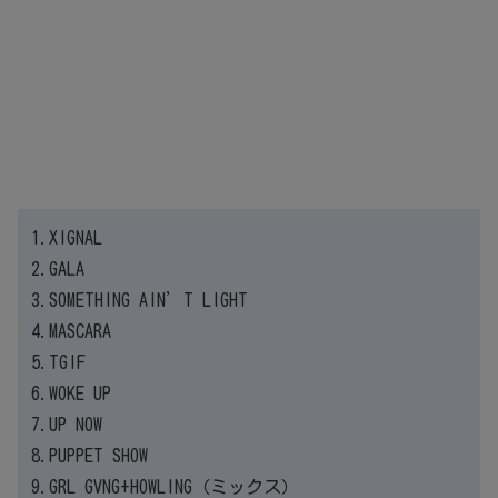
1.XIGNAL
2.GALA
3.SOMETHING AIN’T LIGHT
4.MASCARA
5.TGIF
6.WOKE UP
7.UP NOW
8.PUPPET SHOW
9.GRL GVNG+HOWLING（ミックス）