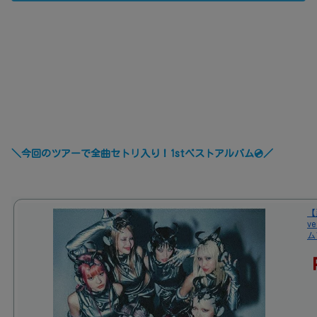
＼今回のツアーで全曲セトリ入り！1stベストアルバム💿／
【
ve
ム1