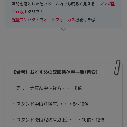
照明を落とした暗いドーム内でも明るく見える、
レンズ径
25mm以上
クリア！
軽量コンパクト
で
オートフォーカス
機能付き◎
【参考】おすすめの双眼鏡倍率一覧(目安)
・アリーナ真ん中～後方・・・8倍
・スタンド中段(1階席)・・・8～10倍
・スタンド後段(2階席以上)・・・10倍～12倍