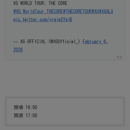
XG WORLD TOUR: THE CORE
#XG_WorldTour_THECORE
#THECORETOUR
#XG
#XGALX
pic.twitter.com/yrajeSYgjB
— XG OFFICIAL (@XGOfficial_)
February 6,
2026
開場 16:00
開演 17:00