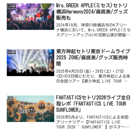
月...
Mrs.GREEN APPLE(ミセス)セトリ
J-POP
横浜Harmony2024/座席表/グッズ
販売も
2024年10月、神奈川県横浜市のKアリー
ナ横浜において、Mrs.GREEN APPLE(ミセ
スグリーンアップル)の定期公演が開催さ
れます。【Mrs. GREEN APPLE on
“Harmony”】と題した同公演では、Kア
リーナ横浜史上...
東方神起セトリ東京ドームライブ
K-POP
2025 ZONE/座席表/グッズ販売時
間
2025年4月25日(金)・26日(土)・27日
(日)の3日間にわたり、東方神起による来
日全国ツアー【東⽅神起 LIVE TOUR ～
ZONE～】の追加公演が東京ドームにて開
催されます。昨年11月の埼玉(さいたまス
ーパーアリーナ)公演を皮切...
FANTASTICSセトリ2026ライブ全日
LDH
程レポ「FANTASTICS LIVE TOUR
SUNFLOWER」
2026年5月より、FANTASTICSによる全国
アリーナツアー【FANTASTICS LIVE
TOUR 2026 ”SUNFLOWER”】がスタート
します。今回のツアーのコンセプト
は“SUNFLOWER”＝ひまわり。昨年行わ