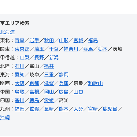
▼エリア検索
北海道
東北：
青森
／
岩手
／
秋田
／
山形
／
宮城
／
福島
関東：
東京都
／
埼玉
／
千葉
／
神奈川
／
群馬
／
栃木
／茨城
甲信越：
山梨
／
長野
／
新潟
北陸：
石川
／富山／
福井
東海：
愛知
／岐阜／
三重
／
静岡
関西：
大阪
／
京都
／
滋賀
／
兵庫
／奈良／
和歌山
中国：
鳥取
／
島根
／
岡山
／
広島
／
山口
四国：
香川
／
徳島
／
愛媛
／高知
九州：
福岡
／
佐賀
／
長崎
／
熊本
／
大分
／
宮崎
／
鹿児島
／
沖縄