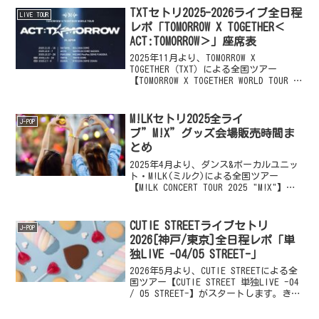
TXTセトリ2025-2026ライブ全日程
LIVE TOUR
レポ「TOMORROW X TOGETHER＜
ACT:TOMORROW＞」座席表
2025年11月より、TOMORROW X
TOGETHER（TXT）による全国ツアー
【TOMORROW X TOGETHER WORLD TOUR ＜
ACT : TOMORROW＞ IN JAPAN】がスター
トしました。彼らにとって4度目...
M!LKセトリ2025全ライ
J-POP
ブ”M!X”グッズ会場販売時間ま
とめ
2025年4月より、ダンス&ボーカルユニッ
ト・M!LK(ミルク)による全国ツアー
【M!LK CONCERT TOUR 2025 "M!X"】の
開催がスタートします。M!LKは佐野勇
斗、塩﨑太智、曽野舜太、山中柔太朗、
吉田仁人からなる5人組の...
CUTIE STREETライブセトリ
J-POP
2026[神戸/東京]全日程レポ「単
独LIVE -04/05 STREET-」
2026年5月より、CUTIE STREETによる全
国ツアー【CUTIE STREET 単独LIVE -04
/ 05 STREET-】がスタートします。きゅ
ーすとの『単独LIVE』は、2024年10月か
ら続く人気ツアーシリーズ。今回は5