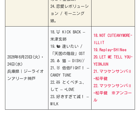
24.恋愛レボリューシ
ョン / モーニング
娘。
18.🦊 KICK BACK –
18.NOT CUTEANYMORE-
米津玄師
ILLIT
19.🐿️ 逢いたい /
19.Replay-SHINee
「天国の階段」OST
2026年6月23日(火)・
20.LET ME TELL YOU-
20.🐧 猫 – DISH//
24日(水)
YEONJUN
21.🐰 倍倍FIGHT！ –
兵庫県｜ジーライオ
21.マツケンサンバⅡ
CANDY TUNE
ンアリーナ神戸
ｰ松平健
22.🧸 とくべチュ、
22.
マツケンサンバⅡ
して – =LOVE
ｰ松平健
※アンコー
23.好きすぎて減！ –
ル
M!LK