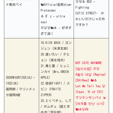
🐰🐻🐧 BSS –
ナ東京ベイ
🐿Official髭男dism-
Fighting
Pretender
CUTIE STREETｰ か
🐧 B’z – ultra
わいいだけじゃだめ
soul
ですか？
🐰🦊🐻🐿🐧 – 好きす
ぎて減！
19.KICK BACK / ヨン
ジュン（米津玄師）
20.逢いたい / テヒ
ョン（清水翔太）
NOT CUTE ANYMORE
21.青と夏 / ヒュニ
[빌리프랩] 🐰🦊
ンカイ（Mrs.GREEN
4월의 대답 (Replay)
2026年6月12日(火)・
APPLE）
[SHINee] 🐿️🐧
13日(水)
22.倍倍FIGHT! / ス
Let Me Tell You 🦊
福岡県｜マリンメッ
ビン（FRUITS
(feat. 🐰 of TXT)
セ福岡A館
ZIPPER）
マツケンサンバⅡ 💫
23.とくべチュ、して
[세계를 만난 소녀]
/ ボムギュ（超とき
🐿️🐧🦊🧸
めき♡宣伝部）