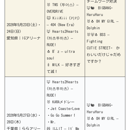
チームワーク対決
🐰 TWS (투어스) –
🦊🐿 BIGBANGｰ
OVERDRIVE
HaruHaru
🐱 KiiiKiii (키키)
🐰🐧 OH MY GIRL –
2026年5月23日(土)・
– 404 (New Era)
Dolphin
24日(日)
🦊 Hearts2Hearts
🐰🐻🐧 BSS –
愛知県｜IGアリーナ
(하츠투하츠) –
Fighting
RUDE!
CUTIE STREETｰ か
🐧 B’z – ultra
わいいだけじゃだめ
soul
ですか？
🍼 M!LK – 好きすぎ
て減！
🦊 Hearts2Hearts
(하츠투하츠) –
RUDE!
🐰 KARAメドレー
🦊🐿 BIGBANGｰ
・Jet CoasterLove
HaruHaru
2026年5月27日(水)・
・Go Go Summer！
🐰🐧 OH MY GIRL –
28日(木)
・Mr.
Dolphin
千葉県｜ららアリー
🧸 ILLIT – It’Me