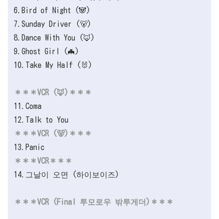
6.Bird of Night (🐼)
7.Sunday Driver (🐻)
8.Dance With You (🦊)
9.Ghost Girl (🦇)
10.Take My Half (🐰)
＊＊＊VCR (🦊)＊＊＊
11.Coma
12.Talk to You
＊＊＊VCR (🐻)＊＊＊
13.Panic
＊＊＊VCR＊＊＊
14.그날이 오면 (하이보이즈)
＊＊＊VCR (Final 투모로우 밖투게더)＊＊＊