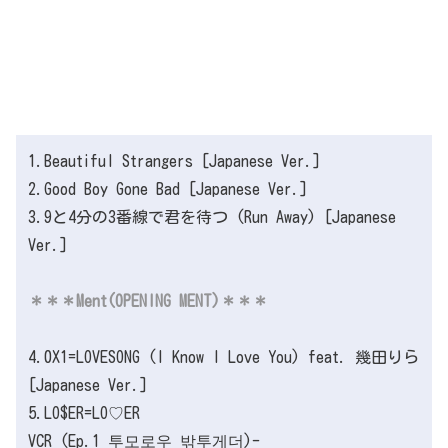
1.Beautiful Strangers [Japanese Ver.]
2.Good Boy Gone Bad [Japanese Ver.]
3.9と4分の3番線で君を待つ (Run Away) [Japanese
Ver.]
＊＊＊Ment(OPENING MENT)＊＊＊
4.0X1=LOVESONG (I Know I Love You) feat. 幾田りら
[Japanese Ver.]
5.LO$ER=LO♡ER
VCR (Ep.1 투모로우 밖투게더)-