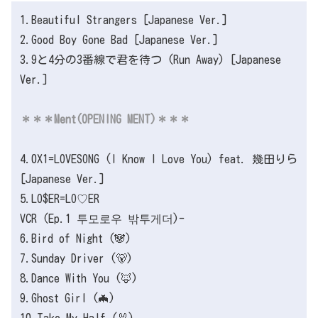
1.Beautiful Strangers [Japanese Ver.]
2.Good Boy Gone Bad [Japanese Ver.]
3.9と4分の3番線で君を待つ (Run Away) [Japanese
Ver.]
＊＊＊Ment(OPENING MENT)＊＊＊
4.0X1=LOVESONG (I Know I Love You) feat. 幾田りら
[Japanese Ver.]
5.LO$ER=LO♡ER
VCR (Ep.1 투모로우 밖투게더)-
6.Bird of Night (🐼)
7.Sunday Driver (🐻)
8.Dance With You (🦊)
9.Ghost Girl (🦇)
10.Take My Half (🐰)