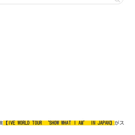
演
【IVE WORLD TOUR ‘SHOW WHAT I AM’ IN JAPAN】
がス