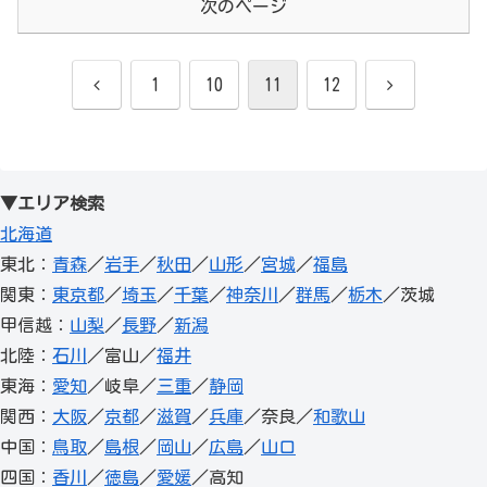
次のページ
前
次
1
10
11
12
へ
へ
▼エリア検索
北海道
東北：
青森
／
岩手
／
秋田
／
山形
／
宮城
／
福島
関東：
東京都
／
埼玉
／
千葉
／
神奈川
／
群馬
／
栃木
／茨城
甲信越：
山梨
／
長野
／
新潟
北陸：
石川
／富山／
福井
東海：
愛知
／岐阜／
三重
／
静岡
関西：
大阪
／
京都
／
滋賀
／
兵庫
／奈良／
和歌山
中国：
鳥取
／
島根
／
岡山
／
広島
／
山口
四国：
香川
／
徳島
／
愛媛
／高知