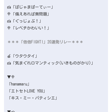
🍰「ぱじゃまぱーてぃー」
🍭「備えあれば無問題」
🍰「ぐっじょぶ！」
🍭「レベチかわいい！」
＊＊＊「倍倍FIGHT!」20連発リレー＊＊＊
🍎「ウタウタイ」
🍰「気まぐれロマンティック(いきものがかり)」
▼🍭
「hanamaru」
「エトセトLOVE YOU」
「キス・ミー・パティシエ」
▼🍰