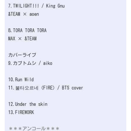
7.TWILIGHT!!! / King Gnu
&TEAM × aoen
8.TORA TORA TORA
MAX × &TEAM
カバーライブ
9.カブトムシ / aiko
10.Run Wild
11.불타오르네（FIRE）/ BTS cover
12.Under the skin
13.FIREWORK
＊＊＊アンコール＊＊＊