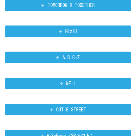
TOMORROW X TOGETHER
NiziU
A.B.C-Z
ME:I
CUTIE STREET
AiScReam（SPアクト）