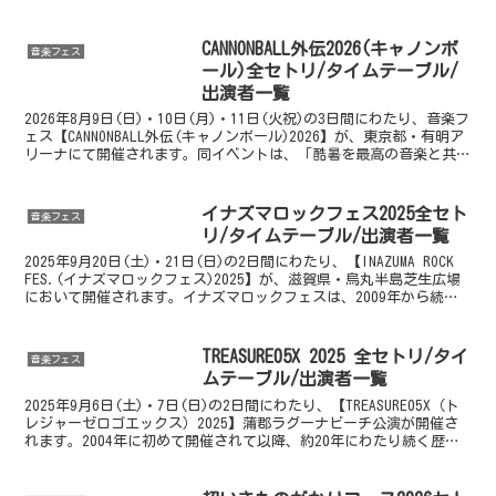
CANNONBALL外伝2026(キャノンボ
音楽フェス
ール)全セトリ/タイムテーブル/
出演者一覧
2026年8月9日(日)・10日(月)・11日(火祝)の3日間にわたり、音楽フ
ェス【CANNONBALL外伝(キャノンボール)2026】が、東京都・有明ア
リーナにて開催されます。同イベントは、「酷暑を最高の音楽と共に
快適な屋内フェスで乗り切...
イナズマロックフェス2025全セト
音楽フェス
リ/タイムテーブル/出演者一覧
2025年9月20日(土)・21日(日)の2日間にわたり、【INAZUMA ROCK
FES.(イナズマロックフェス)2025】が、滋賀県・烏丸半島芝生広場
において開催されます。イナズマロックフェスは、2009年から続
く、滋賀県出身のミュー...
TREASURE05X 2025 全セトリ/タイ
音楽フェス
ムテーブル/出演者一覧
2025年9月6日(土)・7日(日)の2日間にわたり、【TREASURE05X（ト
レジャーゼロゴエックス）2025】蒲郡ラグーナビーチ公演が開催さ
れます。2004年に初めて開催されて以降、約20年にわたり続く歴史
ある音楽フェスティバルです。...