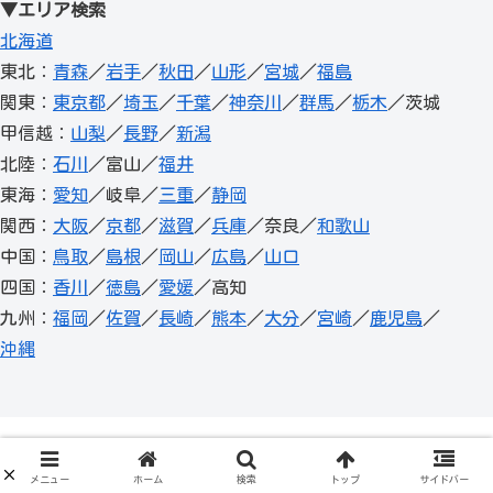
▼エリア検索
北海道
東北：
青森
／
岩手
／
秋田
／
山形
／
宮城
／
福島
関東：
東京都
／
埼玉
／
千葉
／
神奈川
／
群馬
／
栃木
／茨城
甲信越：
山梨
／
長野
／
新潟
北陸：
石川
／富山／
福井
東海：
愛知
／岐阜／
三重
／
静岡
関西：
大阪
／
京都
／
滋賀
／
兵庫
／奈良／
和歌山
中国：
鳥取
／
島根
／
岡山
／
広島
／
山口
四国：
香川
／
徳島
／
愛媛
／高知
九州：
福岡
／
佐賀
／
長崎
／
熊本
／
大分
／
宮崎
／
鹿児島
／
沖縄
メニュー
ホーム
検索
トップ
サイドバー