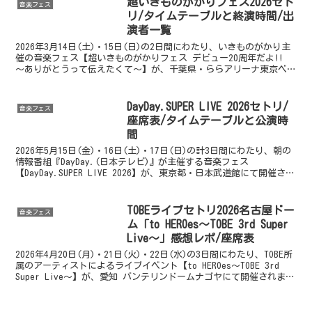
超いきものがかりフェス2026セト
音楽フェス
リ/タイムテーブルと終演時間/出
演者一覧
2026年3月14日(土)・15日(日)の2日間にわたり、いきものがかり主
催の音楽フェス【超いきものがかりフェス デビュー20周年だよ!!
〜ありがとうって伝えたくて〜】が、千葉県・ららアリーナ東京ベイ
（LaLa arena TOKYO-B...
DayDay.SUPER LIVE 2026セトリ/
音楽フェス
座席表/タイムテーブルと公演時
間
2026年5月15日(金)・16日(土)・17日(日)の計3日間にわたり、朝の
情報番組『DayDay.(日本テレビ)』が主催する音楽フェス
【DayDay.SUPER LIVE 2026】が、東京都・日本武道館にて開催され
ます。同イベントは、...
TOBEライブセトリ2026名古屋ドー
音楽フェス
ム「to HEROes～TOBE 3rd Super
Live～」感想レポ/座席表
2026年4月20日(月)・21日(火)・22日(水)の3日間にわたり、TOBE所
属のアーティストによるライブイベント【to HEROes～TOBE 3rd
Super Live～】が、愛知 バンテリンドームナゴヤにて開催されま
す。「to ...