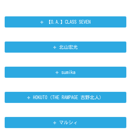
【O.A.】CLASS SEVEN
北山宏光
sumika
HOKUTO（THE RAMPAGE 吉野北人）
マルシィ