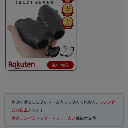
楽天で購入
照明を落とした暗いドーム内でも明るく見える、
レンズ径
25mm以上
クリア！
軽量コンパクト
で
オートフォーカス
機能付き◎