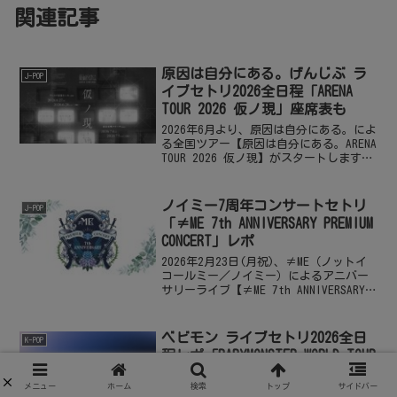
関連記事
原因は自分にある。げんじぶ ラ
J-POP
イブセトリ2026全日程「ARENA
TOUR 2026 仮ノ現」座席表も
2026年6月より、原因は自分にある。によ
る全国ツアー【原因は自分にある。ARENA
TOUR 2026 仮ノ現】がスタートします。
スターダストプロモーション所属の7人組
ダンス&ボーカルグループ・原因は自分に
ある。による、初の全国アリーナツ...
ノイミー7周年コンサートセトリ
J-POP
「≠ME 7th ANNIVERSARY PREMIUM
CONCERT」レポ
2026年2月23日(月祝)、≠ME（ノットイ
コールミー／ノイミー）によるアニバー
サリーライブ【≠ME 7th ANNIVERSARY
PREMIUM CONCERT】が、神奈川県・Kアリ
ーナ横浜にて開催されます。≠ME（ノイ
ミー）は、元A...
ベビモン ライブセトリ2026全日
K-POP
程レポ「BABYMONSTER WORLD TOUR
[춤(CHOOM)] IN JAPAN」
メニュー
ホーム
検索
トップ
サイドバー
2026年7月より、BABYMONSTER（ベビモ