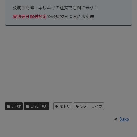
公演日間際、ギリギリの注文でも間に合う！
最強翌日配送対応
で最短翌日に届きます🚚
J-POP
LIVE TOUR
セトリ
ツアーライブ
Sako