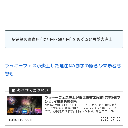
招待制の貴賓席(12万円～50万円)をめぐる発言が大炎上
ラッキーフェスが炎上した理由は?赤字の懸念や来場者感
想も
ラッキーフェス炎上理由は貴賓席設置!赤字2億で
ひどい?来場者感想も
2025年8月9日(土)・10日(日)・11日(月祝)の3日間にわた
り、国営ひたち海浜公園で「LuckyFes（ラッキーフェス）
2025」が開催されます。同イベントは、新型コロナウイル
スの影響を受け同地での開催から手を引いた(2024年か
ら...
2025.07.30
muhoric.com