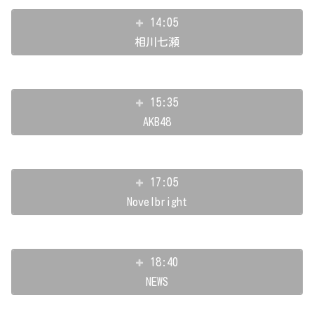
14:05
相川七瀬
15:35
AKB48
17:05
Novelbright
18:40
NEWS