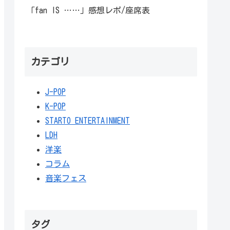
「fan IS ……」感想レポ/座席表
カテゴリ
J-POP
K-POP
STARTO ENTERTAINMENT
LDH
洋楽
コラム
音楽フェス
タグ