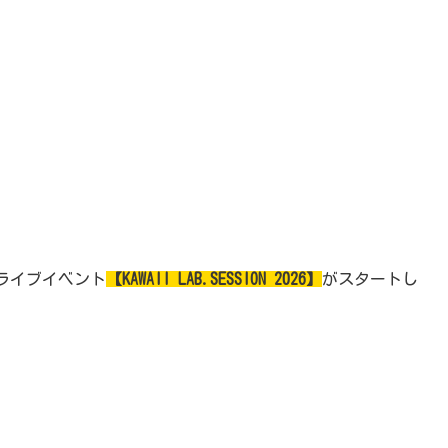
よるライブイベント
【KAWAII LAB.SESSION 2026】
がスタートし