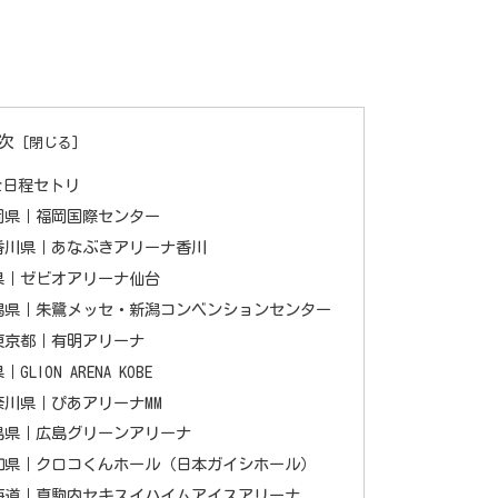
次
L-全日程セトリ
)福岡県｜福岡国際センター
(日)香川県｜あなぶきアリーナ香川
宮城県｜ゼビオアリーナ仙台
日)新潟県｜朱鷺メッセ・新潟コンベンションセンター
日)東京都｜有明アリーナ
LION ARENA KOBE
)神奈川県｜ぴあアリーナMM
)広島県｜広島グリーンアリーナ
日)愛知県｜クロコくんホール（日本ガイシホール）
日)北海道｜真駒内セキスイハイムアイスアリーナ