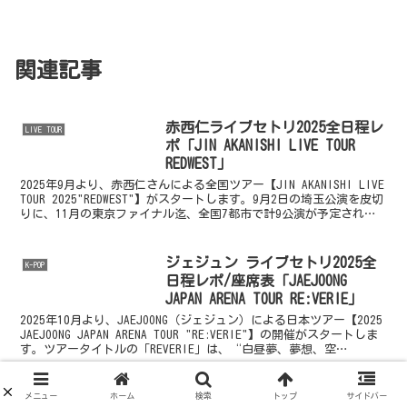
関連記事
赤西仁ライブセトリ2025全日程レ
LIVE TOUR
ポ「JIN AKANISHI LIVE TOUR
REDWEST」
2025年9月より、赤西仁さんによる全国ツアー【JIN AKANISHI LIVE
TOUR 2025"REDWEST"】がスタートします。9月2日の埼玉公演を皮切
りに、11月の東京ファイナル迄、全国7都市で計9公演が予定されて
います。今年...
ジェジュン ライブセトリ2025全
K-POP
日程レポ/座席表「JAEJOONG
JAPAN ARENA TOUR RE:VERIE」
2025年10月より、JAEJOONG（ジェジュン）による日本ツアー【2025
JAEJOONG JAPAN ARENA TOUR "RE:VERIE"】の開催がスタートしま
す。ツアータイトルの「REVERIE」は、“白昼夢、夢想、空
想”と...
ノイミー7周年コンサートセトリ
メニュー
ホーム
検索
トップ
サイドバー
J-POP