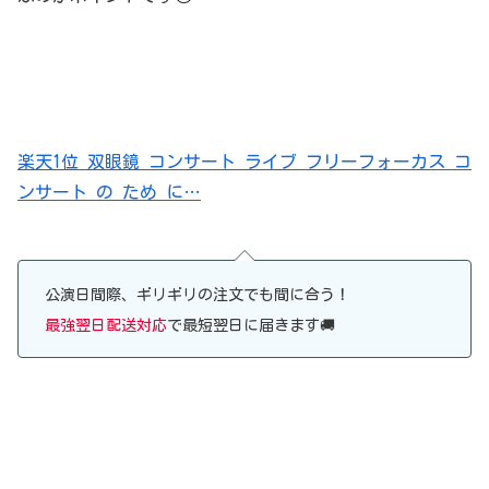
楽天1位 双眼鏡 コンサート ライブ フリーフォーカス コ
ンサート の ため に…
公演日間際、ギリギリの注文でも間に合う！
最強翌日配送対応
で最短翌日に届きます🚚