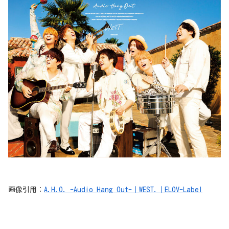
画像引用：
A.H.O. -Audio Hang Out-｜WEST.｜ELOV-Label