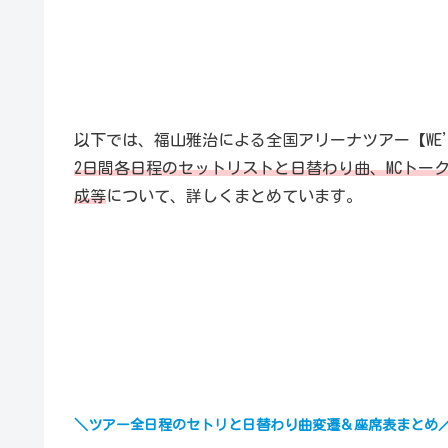
以下では、福山雅治による全国アリーナツアー【WE’RE 
2日間各日程のセットリストと日替わり曲、MCトー
成等
について、詳しくまとめています。
＼ツアー全日程のセトリと日替わり曲変遷＆座席表まとめ