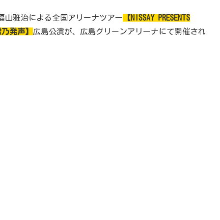
たり、福山雅治による全国アリーナツアー
【NISSAY PRESENTS
 龍、雷乃発声】
広島公演が、広島グリーンアリーナにて開催され