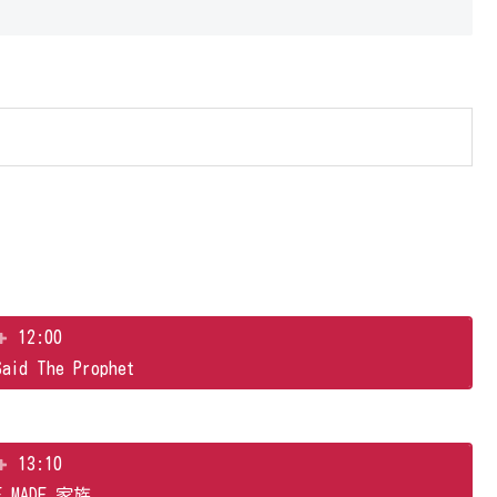
12:00
Said The Prophet
13:10
E MADE 家族