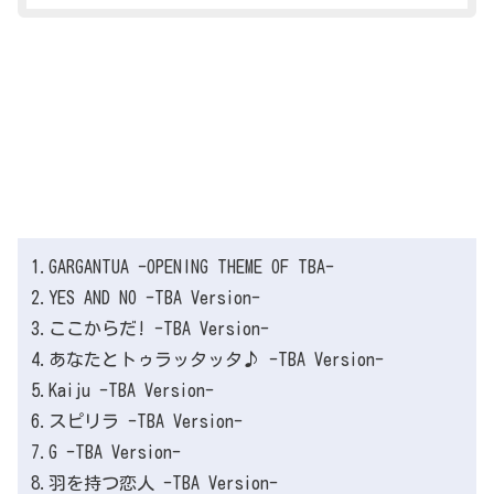
1.GARGANTUA -OPENING THEME OF TBA-
2.YES AND NO -TBA Version-
3.ここからだ! -TBA Version-
4.あなたとトゥラッタッタ♪ -TBA Version-
5.Kaiju -TBA Version-
6.スピリラ -TBA Version-
7.G -TBA Version-
8.羽を持つ恋人 -TBA Version-