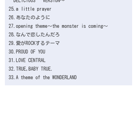
“DELICIOUS” VERSION～
25.a little prayer
26.あなたのように
27.opening theme～the monster is coming～
28.なんで恋したんだろ
29.愛がROCKするテーマ
30.PROUD OF YOU
31.LOVE CENTRAL
32.TRUE,BABY TRUE.
33.A theme of the WONDERLAND