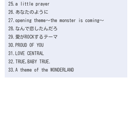
25.a little prayer
26.あなたのように
27.opening theme～the monster is coming～
28.なんで恋したんだろ
29.愛がROCKするテーマ
30.PROUD OF YOU
31.LOVE CENTRAL
32.TRUE,BABY TRUE.
33.A theme of the WONDERLAND