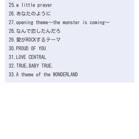
25.a little prayer
26.あなたのように
27.opening theme～the monster is coming～
28.なんで恋したんだろ
29.愛がROCKするテーマ
30.PROUD OF YOU
31.LOVE CENTRAL
32.TRUE,BABY TRUE.
33.A theme of the WONDERLAND