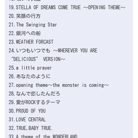
19.STELLA OF DREAMS COME TRUE ～OPENING THEME～
20.笑顔の行方
21.The Swinging Star
22.銀河への船
23.WEATHER FORCAST
24.いつもいつでも ～WHEREVER YOU ARE
“DELICIOUS” VERSION～
25.a little prayer
26.あなたのように
27.opening theme～the monster is coming～
28.なんで恋したんだろ
29.愛がROCKするテーマ
30.PROUD OF YOU
31.LOVE CENTRAL
32.TRUE,BABY TRUE.
33.A theme of the WONDERLAND