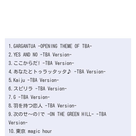
1.GARGANTUA -OPENING THEME OF TBA-
2.YES AND NO -TBA Version-
3.ここからだ! -TBA Version-
4.あなたとトゥラッタッタ♪ -TBA Version-
5.Kaiju -TBA Version-
6.スピリラ -TBA Version-
7.G -TBA Version-
8.羽を持つ恋人 -TBA Version-
9.次のせ〜の!で -ON THE GREEN HILL- -TBA
Version-
10.東京 magic hour