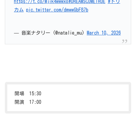
https://t.co/Mjik4wwwxo
#DREAMSCOMETRUE
#ドリ
カム
pic.twitter.com/dmwwGbF87b
— 音楽ナタリー (@natalie_mu)
March 10, 2026
開場 15:30
開演 17:00