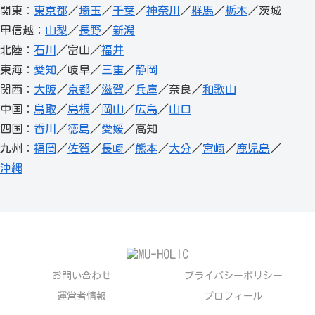
関東：
東京都
／
埼玉
／
千葉
／
神奈川
／
群馬
／
栃木
／茨城
甲信越：
山梨
／
長野
／
新潟
北陸：
石川
／富山／
福井
東海：
愛知
／岐阜／
三重
／
静岡
関西：
大阪
／
京都
／
滋賀
／
兵庫
／奈良／
和歌山
中国：
鳥取
／
島根
／
岡山
／
広島
／
山口
四国：
香川
／
徳島
／
愛媛
／高知
九州：
福岡
／
佐賀
／
長崎
／
熊本
／
大分
／
宮崎
／
鹿児島
／
沖縄
お問い合わせ
プライバシーポリシー
運営者情報
プロフィール