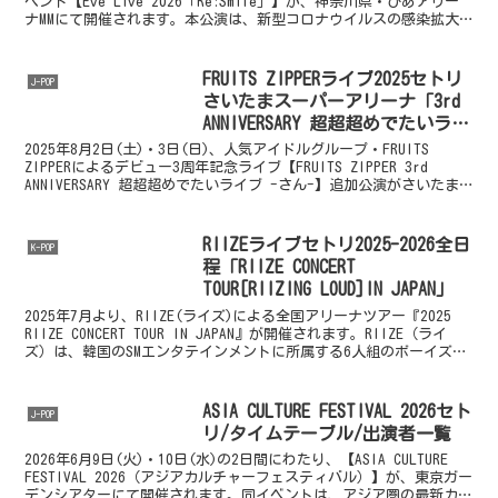
ベント【Eve Live 2026「Re:Smile」】が、神奈川県・ぴあアリー
ナMMにて開催されます。本公演は、新型コロナウイルスの感染拡大
による影響を受け、2...
FRUITS ZIPPERライブ2025セトリ
J-POP
さいたまスーパーアリーナ「3rd
ANNIVERSARY 超超超めでたいライ
ブ -さん-」座席表
2025年8月2日(土)・3日(日)、人気アイドルグループ・FRUITS
ZIPPERによるデビュー3周年記念ライブ【FRUITS ZIPPER 3rd
ANNIVERSARY 超超超めでたいライブ -さん-】追加公演がさいたま
スーパーアリ...
RIIZEライブセトリ2025-2026全日
K-POP
程「RIIZE CONCERT
TOUR[RIIZING LOUD]IN JAPAN」
2025年7月より、RIIZE(ライズ)による全国アリーナツアー『2025
RIIZE CONCERT TOUR IN JAPAN』が開催されます。RIIZE（ライ
ズ）は、韓国のSMエンタテインメントに所属する6人組のボーイズグ
ループです。...
ASIA CULTURE FESTIVAL 2026セト
J-POP
リ/タイムテーブル/出演者一覧
2026年6月9日(火)・10日(水)の2日間にわたり、【ASIA CULTURE
FESTIVAL 2026（アジアカルチャーフェスティバル）】が、東京ガー
デンシアターにて開催されます。同イベントは、アジア圏の最新カル