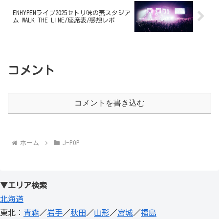
ENHYPENライブ2025セトリ味の素スタジア
ム WALK THE LINE/座席表/感想レポ
コメント
コメントを書き込む
ホーム
J-POP
▼エリア検索
北海道
東北：
青森
／
岩手
／
秋田
／
山形
／
宮城
／
福島