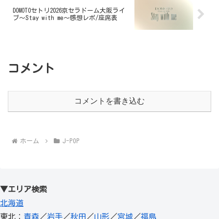
DOMOTOセトリ2026京セラドーム大阪ライ
ブ〜Stay with me〜感想レポ/座席表
コメント
コメントを書き込む
ホーム
J-POP
▼エリア検索
北海道
東北：
青森
／
岩手
／
秋田
／
山形
／
宮城
／
福島