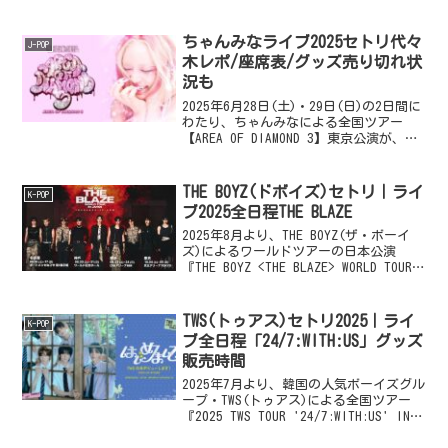
タートします。STARTO ENTERTAINMENT
所属の8人組アイドルグループ...
ちゃんみなライブ2025セトリ代々
J-POP
木レポ/座席表/グッズ売り切れ状
況も
2025年6月28日(土)・29日(日)の2日間に
わたり、ちゃんみなによる全国ツアー
【AREA OF DIAMOND 3】東京公演が、国
立代々木競技場 第一体育館にて開催され
ます。同イベントは、ちゃんみなによる
約1年ぶりの全国ツアーで、全国...
THE BOYZ(ドボイズ)セトリ｜ライ
K-POP
ブ2025全日程THE BLAZE
2025年8月より、THE BOYZ(ザ・ボーイ
ズ)によるワールドツアーの日本公演
『THE BOYZ <THE BLAZE> WORLD TOUR
in JAPAN』が開催されます。THE
BOYZ（ザ・ボーイズ）は、2017年に韓国
でデビ...
TWS(トゥアス)セトリ2025｜ライ
K-POP
ブ全日程「24/7:WITH:US」グッズ
販売時間
2025年7月より、韓国の人気ボーイズグル
ープ・TWS(トゥアス)による全国ツアー
『2025 TWS TOUR '24/7:WITH:US' IN
JAPAN』が開幕します。TWSは、韓国の芸