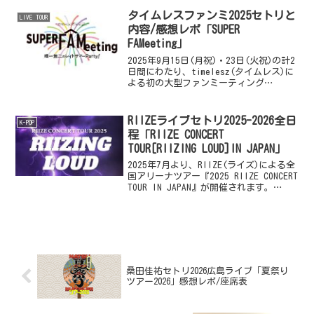
能事務所PLEDISエンターテインメントに
所属す...
タイムレスファンミ2025セトリと
LIVE TOUR
内容/感想レポ「SUPER
FAMeeting」
2025年9月15日(月祝)・23日(火祝)の計2
日間にわたり、timelesz(タイムレス)に
よる初の大型ファンミーティング
【timelesz SUPER FAMeeting ～また夏
が終わっていくんだね。 でも、今年は新
しい家族と過ごし...
RIIZEライブセトリ2025-2026全日
K-POP
程「RIIZE CONCERT
TOUR[RIIZING LOUD]IN JAPAN」
2025年7月より、RIIZE(ライズ)による全
国アリーナツアー『2025 RIIZE CONCERT
TOUR IN JAPAN』が開催されます。
RIIZE（ライズ）は、韓国のSMエンタテ
インメントに所属する6人組のボーイズグ
ループです。...
桑田佳祐セトリ2026広島ライブ「夏祭り
ツアー2026」感想レポ/座席表