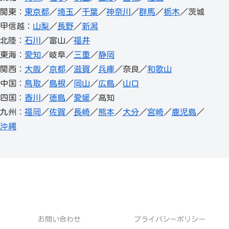
関東：
東京都
／
埼玉
／
千葉
／
神奈川
／
群馬
／
栃木
／茨城
甲信越：
山梨
／
長野
／
新潟
北陸：
石川
／富山／
福井
東海：
愛知
／岐阜／
三重
／
静岡
関西：
大阪
／
京都
／
滋賀
／
兵庫
／奈良／
和歌山
中国：
鳥取
／
島根
／
岡山
／
広島
／
山口
四国：
香川
／
徳島
／
愛媛
／高知
九州：
福岡
／
佐賀
／
長崎
／
熊本
／
大分
／
宮崎
／
鹿児島
／
沖縄
お問い合わせ
プライバシーポリシー