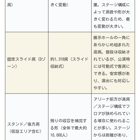
席）
きく変動）
置。ステージ構成に
よって席数や形が大
きく変わるため、最
も変動が大きい。
展示ホールの一角に
あらかじめ組まれた
座席。普段は収納さ
固定スライド席（Dゾ
約1,318席（スライド
れているが、公演時
ーン）
収納式）
には可動式で客席に
できる。安定感があ
り、演出にも対応し
やすい。
アリーナ前方が満席
／ステージ構成でフ
ロアが狭められてい
残りの収容を補完す
る場合に使われるこ
スタンド／後方席
る形（全体で最大約
とが多い。ステージ
（仮設エリア含む）
10,000人）
からは距離があり、