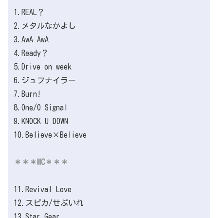
1.REAL？
2.メタルなかよし
3.AwA AwA
4.Ready？
5.Drive on week
6.ジュブナイラー
7.Burn!
8.One/O Signal
9.KNOCK U DOWN
10.Believe×Believe
＊＊＊MC＊＊＊
11.‪Revival Love‬
12.スピカ/せぶいれ
13.Star Gear