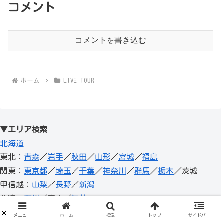
コメント
コメントを書き込む
ホーム
LIVE TOUR
▼エリア検索
北海道
東北：
青森
／
岩手
／
秋田
／
山形
／
宮城
／
福島
関東：
東京都
／
埼玉
／
千葉
／
神奈川
／
群馬
／
栃木
／茨城
甲信越：
山梨
／
長野
／
新潟
北陸：
石川
／富山／
福井
東海：
愛知
／岐阜／
三重
／
静岡
メニュー
ホーム
検索
トップ
サイドバー