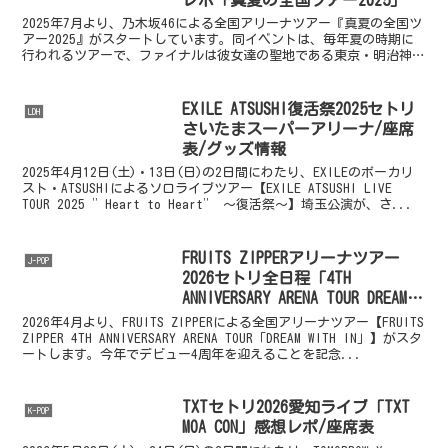
2025年7月より、乃木坂46による全国アリーナツアー『真夏の全国ツ
アー2025』がスタートしています。同イベントは、毎年夏の時期に
行われるツアーで、ファイナルは彼女達の聖地である東京・明治神宮
球場で公演が行われることが恒例となっています。...
EXILE ATSUSHI復活祭2025セトリ
LDH
さいたまスーパーアリーナ/座席
表/グッズ情報
2025年4月12日(土)・13日(日)の2日間にわたり、EXILEのボーカリ
スト・ATSUSHIによるソロライブツアー【EXILE ATSUSHI LIVE
TOUR 2025 ”Heart to Heart” ～復活祭～】埼玉公演が、さ...
FRUITS ZIPPERアリーナツアー
J-POP
2026セトリ全日程「4TH
ANNIVERSARY ARENA TOUR DREAM
WITH IN」
2026年4月より、FRUITS ZIPPERによる全国アリーナツアー【FRUITS
ZIPPER 4TH ANNIVERSARY ARENA TOUR「DREAM WITH IN」】がスタ
ートします。今年でデビュー4周年を迎えることを記念...
TXTセトリ2026愛知ライブ「TXT
K-POP
MOA CON」感想レポ/座席表