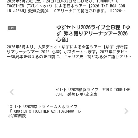
2026年5月23日(土)・24日(日)の2日間にわたり、TOMORROW X
TOGETHER（TXT／トゥバ）による日本ツアー【2026 TXT MOA CON
IN JAPAN】愛知公演が、IGアリーナにて開催されます。『2026
T...
ゆずセトリ2026ライブ全日程「ゆ
J-POP
ず 弾き語りアリーナツアー2026
心音」
2026年5月より、人気デュオ・ゆずによる全国ツアー【ゆず 弾き語
りアリーナツアー 2026 心音】がスタートします。2027年にデビュ
ー30周年を迎えるのを目前に、キャリア史上初となる弾き語りアリ
ーナツアーの開催が決定🎊アコースティックギ...
XGセトリ2026横浜ライブ「WORLD TOUR:THE
CORE」感想レポ/座席表
TXTセトリ2026京セラドーム大阪ライブ
「TOMORROW X TOGETHER ACT:TOMORROW」レ
ポ/座席表