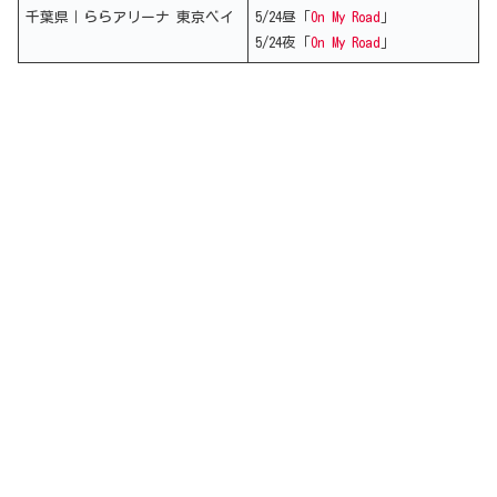
千葉県｜ららアリーナ 東京ベイ
5/24昼「
On My Road
」
5/24夜「
On My Road
」