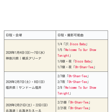
日程・会場
日程・撮影可能曲
1/4「27.
Disco Baby
」
1/5「
Welcome To Our Show
2026年1月4日(日)～7日(水)
Tonight
」
神奈川県｜横浜アリーナ
1/6昼・夜「
Disco Baby
」
1/7昼・夜「
Oh-Shan-Tee
」
2/7昼「
Oh-Shan-Tee
」
2026年2月7日(土)・8日(日)
2/7夜「
Oh-Shan-Tee
」
福井県｜サンドーム福井
2/8「
Welcome To Our Show
Tonight
」
2/21昼「
Oh-Shan-Tee
」
2026年2月21日(土)・22日(日)
2/21夜「
Oh-Shan-Tee
」
北海道｜北海きたえーる