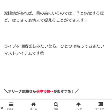
双眼鏡があれば、目の前にいるのでは！？と錯覚するほ
ど、はっきり表情まで捉えることができます！
ライブを100%楽しみたいなら、ひとつは持っておきたい
マストアイテムです◎
＼
／
アリーナ規模なら
倍率10倍～
がおすすめ！
メニュー
ホーム
検索
トップ
サイドバー
楽天1位 双眼鏡 コンサート ライブ フリーフォーカス コ