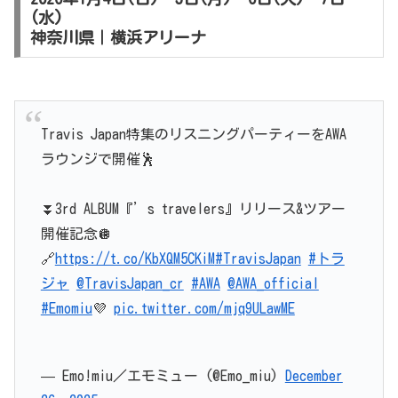
(水)
神奈川県｜横浜アリーナ
Travis Japan特集のリスニングパーティーをAWA
ラウンジで開催🕺
⏬3rd ALBUM『’s travelers』リリース&ツアー
開催記念🪩
🔗
https://t.co/KbXQM5CKiM
#TravisJapan
#トラ
ジャ
@TravisJapan_cr
#AWA
@AWA_official
#Emomiu
💜
pic.twitter.com/mjq9ULawME
— Emo!miu／エモミュー (@Emo_miu)
December