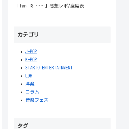
「fan IS ……」感想レポ/座席表
カテゴリ
J-POP
K-POP
STARTO ENTERTAINMENT
LDH
洋楽
コラム
音楽フェス
タグ