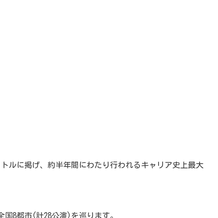
アータイトルに掲げ、約半年間にわたり行われるキャリア史上最大
国8都市(計28公演)を巡ります。