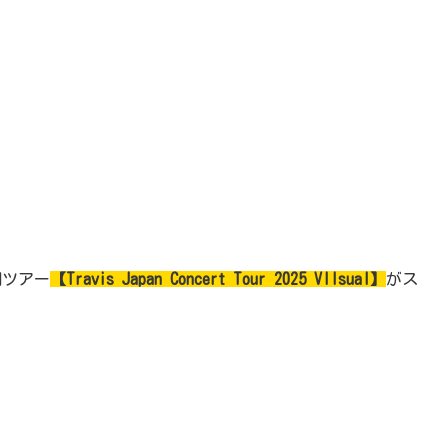
全国ツアー
【Travis Japan Concert Tour 2025 VIIsual】
がス