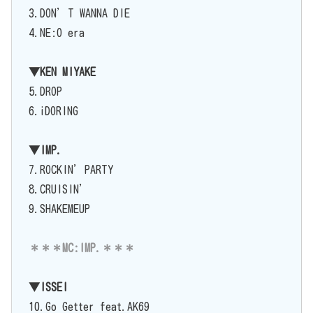
3.DON’T WANNA DIE
4.NE:O era
▼KEN MIYAKE
5.DROP
6.iDORING
▼IMP.
7.ROCKIN’PARTY
8.CRUISIN’
9.SHAKEMEUP
＊＊＊MC:IMP.＊＊＊
▼ISSEI
10.Go Getter feat.AK69