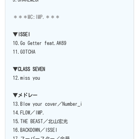
＊＊＊MC:IMP.＊＊＊
▼ISSEI
10.Go Getter feat.AK69
11.GOTCHA
▼CLASS SEVEN
12.miss you
▼メドレー
13.Blow your cover／Number_i
14.FLOW／IMP.
15.THE BEAST／北山宏光
16.BACKDOWN／ISSEI
17.スーパースター／全員