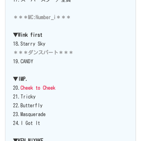
＊＊＊MC:Number_i＊＊＊
▼Wink first
18.Starry Sky
＊＊＊ダンスパート＊＊＊
19.CANDY
▼IMP.
20.
Cheek to Cheek
21.Tricky
22.Butterfly
23.Masquerade
24.I Got It
▼KEN MIYAKE