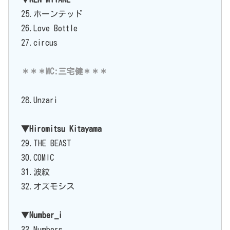
25.ホーンテッド
26.Love Bottle
27.circus
＊＊＊MC:三宅健＊＊＊
28.Unzari
▼Hiromitsu Kitayama
29.THE BEAST
30.COMIC
31.波紋
32.オズモシス
▼
Number_i
33.Numbers