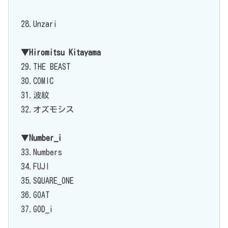
28.Unzari
▼Hiromitsu Kitayama
29.THE BEAST
30.COMIC
31.波紋
32.オズモシス
▼
Number_i
33.Numbers
34.FUJI
35.SQUARE_ONE
36.GOAT
37.GOD_i