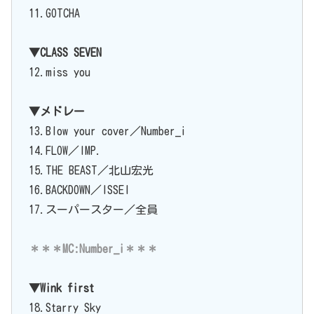
11.GOTCHA
▼CLASS SEVEN
12.miss you
▼メドレー
13.Blow your cover／Number_i
14.FLOW／IMP.
15.THE BEAST／北山宏光
16.BACKDOWN／ISSEI
17.スーパースター／全員
＊＊＊MC:Number_i＊＊＊
▼Wink first
18.Starry Sky