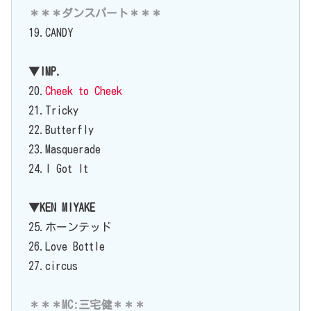
＊＊＊ダンスパート＊＊＊
19.CANDY
▼IMP.
20.
Cheek to Cheek
21.Tricky
22.Butterfly
23.Masquerade
24.I Got It
▼KEN MIYAKE
25.ホーンテッド
26.Love Bottle
27.circus
＊＊＊MC:三宅健＊＊＊