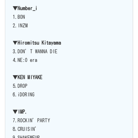
▼Number_i
1.BON
2.INZM
▼
Hiromitsu Kitayama
3.DON’T WANNA DIE
4.NE:O era
▼KEN MIYAKE
5.DROP
6.iDORING
▼IMP.
7.ROCKIN’PARTY
8.CRUISIN’
9.SHAKEMEUP