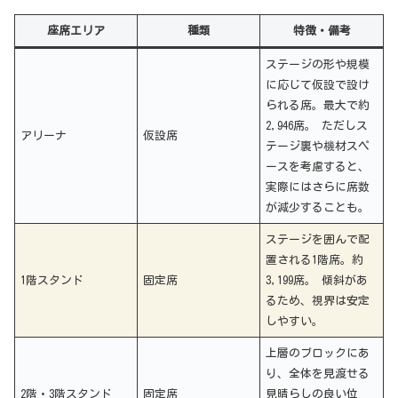
座席エリア
種類
特徴・備考
ステージの形や規模
に応じて仮設で設け
られる席。最大で約
2,946席。 ただしス
アリーナ
仮設席
テージ裏や機材スペ
ースを考慮すると、
実際にはさらに席数
が減少することも。
ステージを囲んで配
置される1階席。約
1階スタンド
固定席
3,199席。 傾斜があ
るため、視界は安定
しやすい。
上層のブロックにあ
り、全体を見渡せる
2階・3階スタンド
固定席
見晴らしの良い位