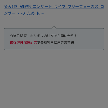
楽天1位 双眼鏡 コンサート ライブ フリーフォーカス コ
ンサート の ため に…
公演日間際、ギリギリの注文でも間に合う！
最強翌日配送対応
で最短翌日に届きます🚚