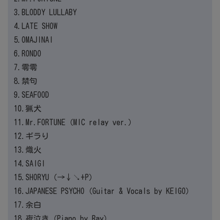
3.BLODDY LULLABY
4.LATE SHOW
5.OMAJINAI
6.RONDO
7.零零
8.禁句
9.SEAFOOD
10.猟犬
11.Mr.FORTUNE（MIC relay ver.）
12.ギラり
13.熾火
14.SAIGI
15.SHORYU（→↓↘+P）
16.JAPANESE PSYCHO（Guitar & Vocals by KEIGO）
17.余白
18.夜泣き（Piano by Ray）