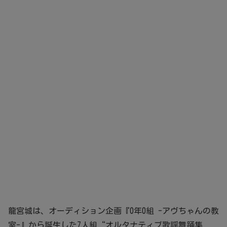
龍宮城は、オーディション企画『0年0組 -アヴちゃんの教
室-』から誕生した7人組“オルタナティブ歌謡舞踊集