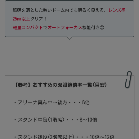
照明を落とした暗いドーム内でも明るく見える、
レンズ径
25mm以上
クリア！
軽量コンパクト
で
オートフォーカス
機能付き◎
【参考】おすすめの双眼鏡倍率一覧(目安)
・アリーナ真ん中～後方・・・8倍
・スタンド中段(1階席)・・・8～10倍
・スタンド後段(2階席以上)・・・10倍～12倍