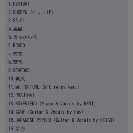
1.OSHIBAI
2.SHORYU（←↓↘+P）
3.SAIGI
4.裏島
5.あっかんべ
6.RONDO
7.零零
8.禁句
9.SEAFOOD
10.猟犬
11.Mr.FORTUNE（MIC relay ver.）
12.OMAJINAI
13.BOYFRIEND（Piano & Vocals by KENT）
14.完璧（Guitar & Vocals by Ray）
15.JAPANESE PSYCHO（Guitar & Vocals by KEIGO）
16.余白