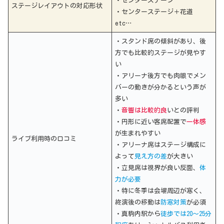
・センターステージ
ステージレイアウトの対応形状
・センターステージ＋花道
etc…
・スタンド席の傾斜があり、後
方でも比較的ステージが見やす
い
・アリーナ後方でも肉眼でメン
バーの動きが分かるという声が
多い
・
音響は比較的良
いとの評判
・円形に近い客席配置で
一体感
が生まれやすい
ライブ利用時の口コミ
・アリーナ席はステージ構成に
よって
見え方の差
が大きい
・立見席は視界が良い反面、
体
力が必要
・特に冬季は会場周辺が寒く、
終演後の移動は
防寒対策
が必須
・真駒内駅から
徒歩では20～25分