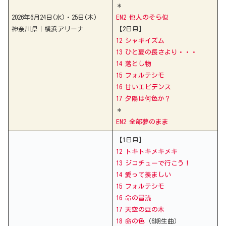
＊
2026年6月24日(水)・25日(木)
EN2 他人のそら似
神奈川県｜横浜アリーナ
【2日目】
12 シャキイズム
13 ひと夏の長さより・・・
14 落とし物
15 フォルテシモ
16 甘いエビデンス
17 夕陽は何色か？
＊
EN2 全部夢のまま
【1日目】
12 トキトキメキメキ
13 ジコチューで行こう！
14 愛って羨ましい
15 フォルテシモ
16 命の冒涜
17 天空の豆の木
18 命の色
（6期生曲）