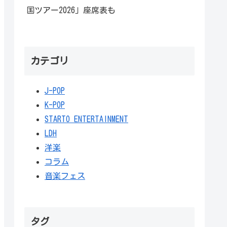
国ツアー2026」座席表も
カテゴリ
J-POP
K-POP
STARTO ENTERTAINMENT
LDH
洋楽
コラム
音楽フェス
タグ