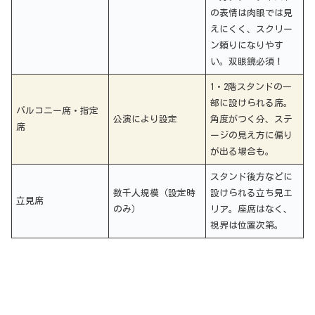
の表情は肉眼では見
えにくく、スクリー
ン頼りになりやす
い。双眼鏡必須！
1・2階スタンドの一
部に設けられる席。
バルコニー席・指定
公演により設定
角度がつく分、ステ
席
ージの見え方に偏り
が出る場合も。
スタンド後方などに
数千人規模（設定時
設けられる立ち見エ
立見席
のみ）
リア。座席はなく、
視界は位置次第。