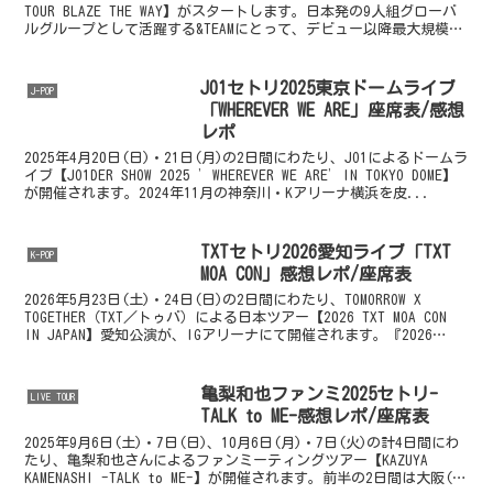
TOUR BLAZE THE WAY】がスタートします。日本発の9人組グローバ
ルグループとして活躍する&TEAMにとって、デビュー以降最大規模で
行われる...
JO1セトリ2025東京ドームライブ
J-POP
「WHEREVER WE ARE」座席表/感想
レポ
2025年4月20日(日)・21日(月)の2日間にわたり、JO1によるドームラ
イブ【JO1DER SHOW 2025 ’WHEREVER WE ARE’IN TOKYO DOME】
が開催されます。2024年11月の神奈川・Kアリーナ横浜を皮...
TXTセトリ2026愛知ライブ「TXT
K-POP
MOA CON」感想レポ/座席表
2026年5月23日(土)・24日(日)の2日間にわたり、TOMORROW X
TOGETHER（TXT／トゥバ）による日本ツアー【2026 TXT MOA CON
IN JAPAN】愛知公演が、IGアリーナにて開催されます。『2026
T...
亀梨和也ファンミ2025セトリ-
LIVE TOUR
TALK to ME-感想レポ/座席表
2025年9月6日(土)・7日(日)、10月6日(月)・7日(火)の計4日間にわ
たり、亀梨和也さんによるファンミーティングツアー【KAZUYA
KAMENASHI -TALK to ME-】が開催されます。前半の2日間は大阪(グ