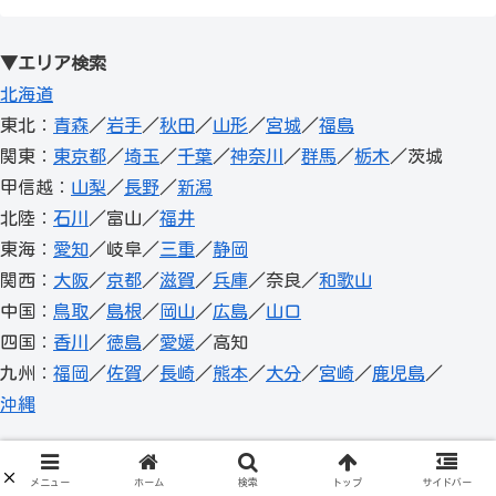
▼エリア検索
北海道
東北：
青森
／
岩手
／
秋田
／
山形
／
宮城
／
福島
関東：
東京都
／
埼玉
／
千葉
／
神奈川
／
群馬
／
栃木
／茨城
甲信越：
山梨
／
長野
／
新潟
北陸：
石川
／富山／
福井
東海：
愛知
／岐阜／
三重
／
静岡
関西：
大阪
／
京都
／
滋賀
／
兵庫
／奈良／
和歌山
中国：
鳥取
／
島根
／
岡山
／
広島
／
山口
四国：
香川
／
徳島
／
愛媛
／高知
九州：
福岡
／
佐賀
／
長崎
／
熊本
／
大分
／
宮崎
／
鹿児島
／
沖縄
メニュー
ホーム
検索
トップ
サイドバー