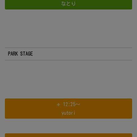
なとり
PARK STAGE
12:25～
yutori