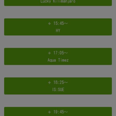
Lucky Kilimanjaro
15:45～
HY
17:05～
Aqua Timez
18:25～
IS:SUE
19:45～