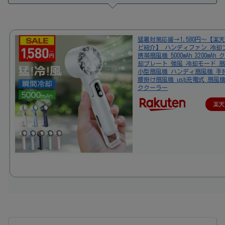
猛暑対策応援→1,580円～【楽
ビ紹介】 ハンディファン 冷却
携帯扇風機 5000mAh 3200mAh
却プレート 強風 冷却モード 扇
小型扇風機 ハンディ扇風機 手
腰掛け扇風機 usb充電式 扇風機 
ククーラー
楽