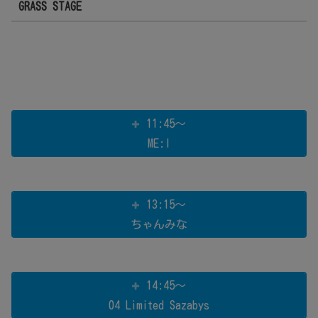
GRASS STAGE
11:45～
ME:I
13:15～
ちゃんみな
14:45～
04 Limited Sazabys