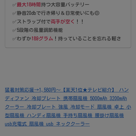
✅
最大18時間
持つ大容量バッテリー
✅静音20dbで行き帰り＆日常使いにも◎
✅ストラップ付で
両手が空く
！！
✅5段階の風量調節機能
✅わずか
189グラム
！持っていることを忘れる軽さ
猛暑対策応援→1,580円～【楽天1位★テレビ紹介】 ハン
ディファン 冷却プレート 携帯扇風機 5000mAh 3200mAh
クーラー 冷却プレート 強風 冷却モード 扇風機 卓上 小
型扇風機 ハンディ扇風機 手持ち扇風機 腰掛け扇風機
usb充電式 扇風機 usb ネッククーラー